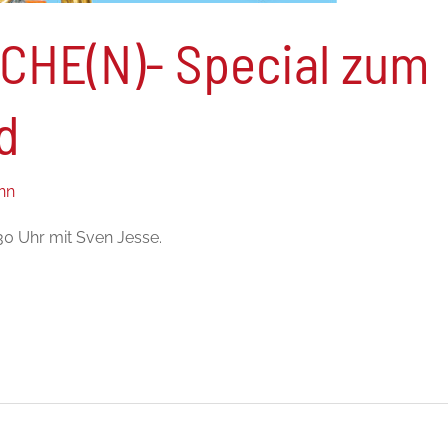
HE(N)- Special zum
d
nn
0 Uhr mit Sven Jesse.