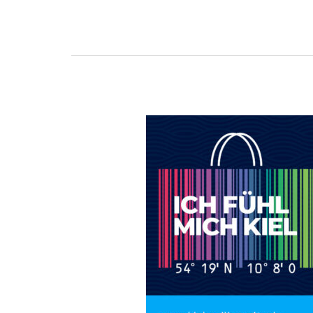
Sonntagsöffnung
bei
MÄNNERSACHE(N)