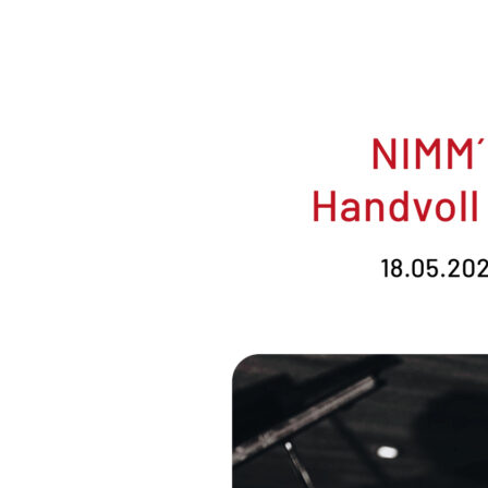
NIMM
´PLATZ
–
Eine
Handvoll
eigener
Songs