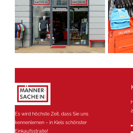
H
2
Es wird höchste Zeit, dass Sie uns
kennenlernen – in Kiels schönster
Einkaufsstraße!