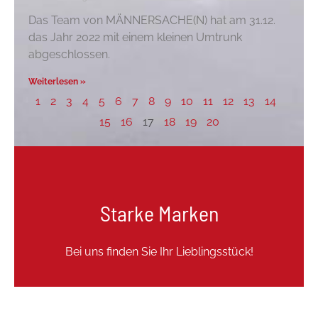
Das Team von MÄNNERSACHE(N) hat am 31.12.
das Jahr 2022 mit einem kleinen Umtrunk
abgeschlossen.
Weiterlesen »
1
2
3
4
5
6
7
8
9
10
11
12
13
14
15
16
17
18
19
20
Starke Marken
Bei uns finden Sie Ihr Lieblingsstück!